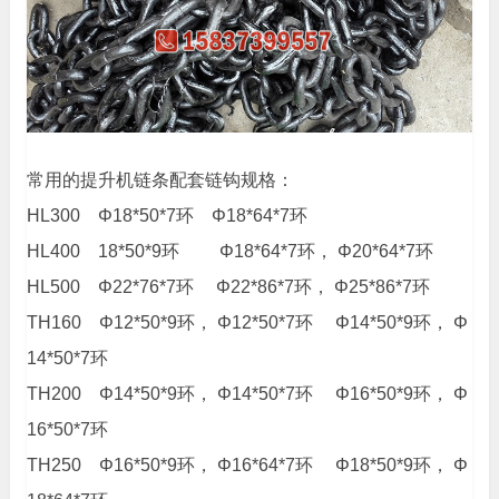
常用的提升机链条配套链钩规格：
HL300 Φ18*50*7环 Φ18*64*7环
HL400 18*50*9环 Φ18*64*7环， Φ20*64*7环
HL500 Φ22*76*7环 Φ22*86*7环， Φ25*86*7环
TH160 Φ12*50*9环， Φ12*50*7环 Φ14*50*9环， Φ
14*50*7环
TH200 Φ14*50*9环， Φ14*50*7环 Φ16*50*9环， Φ
16*50*7环
TH250 Φ16*50*9环， Φ16*64*7环 Φ18*50*9环， Φ