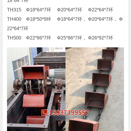
18*64*7环
TH315 Φ18*64*7环 Φ20*64*7环 Φ22*64*7环
TH400 Φ18*50*9环 Φ18*64*7环， Φ20*64*7环， Φ
22*64*7环
TH500 Φ22*86*7环 Φ25*86*7环， Φ26*92*7环