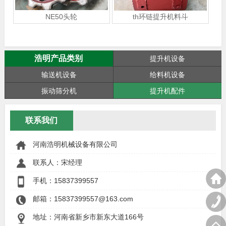
NE50头轮
th环链提升机料斗
浩明产品类别
提升机设备
输送机设备
给料机设备
振动筛分机
提升机配件
联系我们
河南浩明机械设备有限公司
联系人：宋经理
手机：
15837399557
邮箱：15837399557@163.com
地址：河南省新乡市新东大道166号