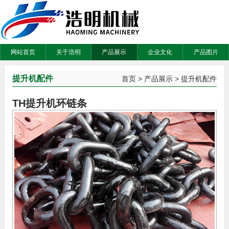
网站首页
关于浩明
产品展示
企业文化
产品图片
提升机配件
首页
>
产品展示
>
提升机配件
TH提升机环链条