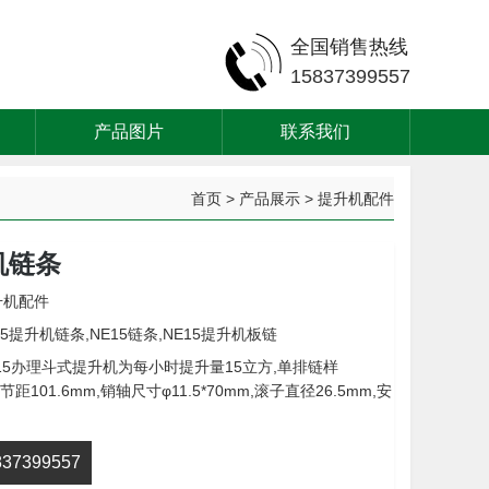
全国销售热线
15837399557
产品图片
联系我们
首页
>
产品展示
>
提升机配件
机链条
升机配件
15提升机链条,NE15链条,NE15提升机板链
15办理斗式提升机为每小时提升量15立方,单排链样
距101.6mm,销轴尺寸φ11.5*70mm,滚子直径26.5mm,安
7399557