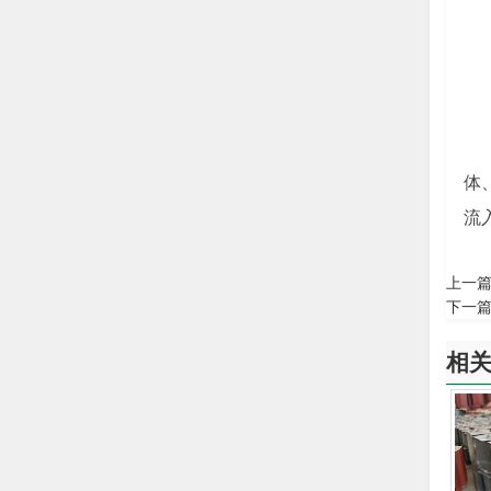
体
流
上一
下一
相