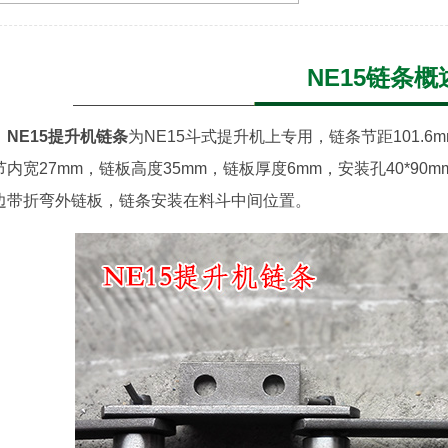
NE15链条概
NE15提升机链条
为NE15斗式提升机上专用，链条节距101.6mm
节内宽27mm，链板高度35mm，链板厚度6mm，安装孔40*90
边带折弯外链板，链条安装在料斗中间位置。