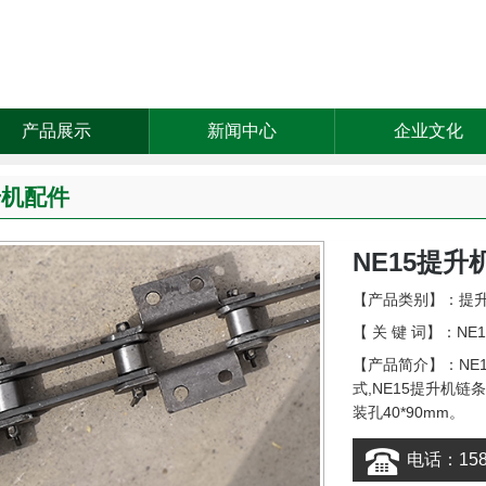
产品展示
新闻中心
企业文化
升机配件
NE15提升
【产品类别】：
提
【 关 键 词】：NE
【产品简介】：NE
式,NE15提升机链条节
装孔40*90mm。
电话：1583