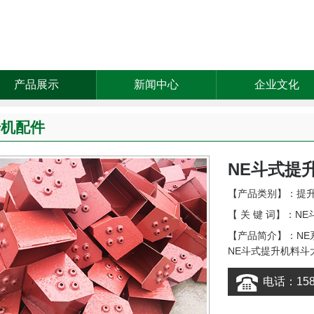
产品展示
新闻中心
企业文化
升机配件
NE斗式提
【产品类别】：
提
【 关 键 词】：N
【产品简介】：N
NE斗式提升机料斗
电话：1583