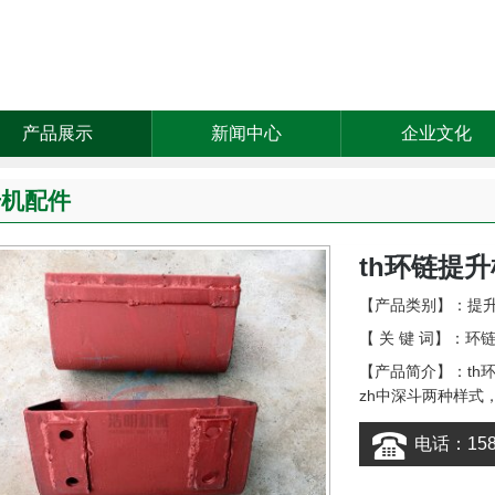
产品展示
新闻中心
企业文化
升机配件
th环链提
【产品类别】：
提
【 关 键 词】：环
【产品简介】：th
zh中深斗两种样式，
电话：1583