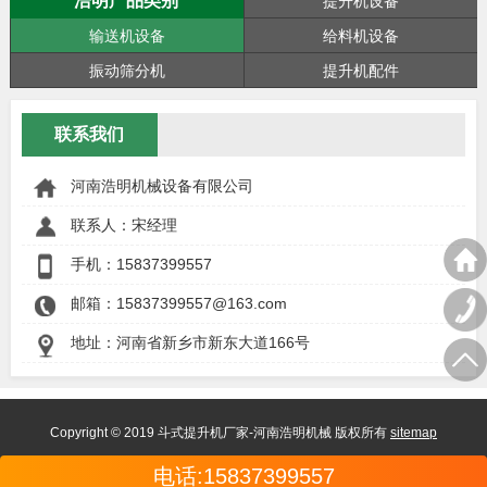
浩明产品类别
提升机设备
输送机设备
给料机设备
振动筛分机
提升机配件
联系我们
河南浩明机械设备有限公司
联系人：宋经理
手机：
15837399557
邮箱：15837399557@163.com
地址：河南省新乡市新东大道166号
Copyright © 2019 斗式提升机厂家-河南浩明机械 版权所有
sitemap
电话:15837399557