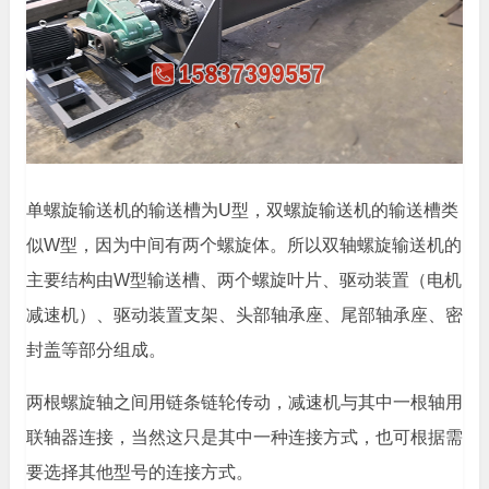
单螺旋输送机的输送槽为U型，双螺旋输送机的输送槽类
似W型，因为中间有两个螺旋体。所以双轴螺旋输送机的
主要结构由W型输送槽、两个螺旋叶片、驱动装置（电机
减速机）、驱动装置支架、头部轴承座、尾部轴承座、密
封盖等部分组成。
两根螺旋轴之间用链条链轮传动，减速机与其中一根轴用
联轴器连接，当然这只是其中一种连接方式，也可根据需
要选择其他型号的连接方式。